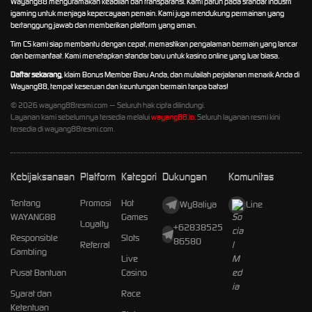
Wayang88 mengutamakan keadilan dan transparansi. Kami patuh pada standar industri
igaming untuk menjaga kepercayaan pemain. Kami juga mendukung permainan yang
bertanggung jawab dan memberikan platform yang aman.
Tim CS kami siap membantu dengan cepat, memastikan pengalaman bermain yang lancar
dan bermanfaat. Kami menetapkan standar baru untuk kasino online yang luar biasa.
Daftar sekarang
, klaim Bonus Member Baru Anda, dan mulailah perjalanan menarik Anda di
Wayang88, tempat keseruan dan keuntungan bermain tanpa batas!
© 2026 wayang88resmi.com — Seluruh hak cipta dilindungi.
Layanan kami sebelumnya tersedia melalui
wayang88.io
. Seluruh layanan resmi kini
tersedia di wayang88resmi.com.
Kebijaksanaan
Platform
Kategori
Dukungan
Komunitas
Tentang
Promosi
Hot
Wy8aliya
Line
WAYANG88
Games
Loyalty
+62838525
Responsible
Slots
86580
Referral
Gambling
Live
Pusat Bantuan
Casino
Syarat dan
Race
Ketentuan