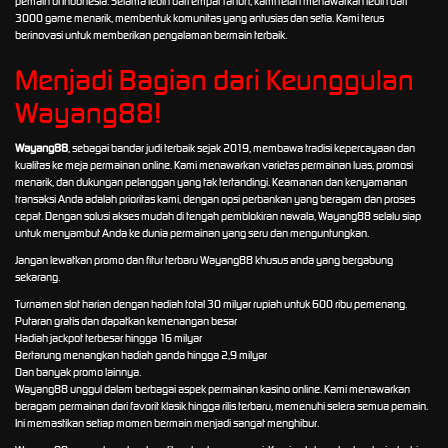
pemain di Indonesia. Selama lebih dari empat tahun, kami telah menawarkan lebih dari
3000 game menarik, membentuk komunitas yang antusias dan setia. Kami terus
berinovasi untuk memberikan pengalaman bermain terbaik.
Menjadi Bagian dari Keunggulan
Wayang88!
Wayang88
, sebagai bandar judi terbaik sejak 2019, membawa tradisi kepercayaan dan
kualitas ke meja permainan online. Kami menawarkan varietas permainan luas, promosi
menarik, dan dukungan pelanggan yang tak tertandingi. Keamanan dan kenyamanan
transaksi Anda adalah prioritas kami, dengan opsi perbankan yang beragam dan proses
cepat. Dengan solusi akses mudah di tengah pemblokiran nawala, Wayang88 selalu siap
untuk menyambut Anda ke dunia permainan yang seru dan menguntungkan.
Jangan lewatkan promo dan fitur terbaru Wayang88 khusus anda yang bergabung
sekarang.
Turnamen slot harian dengan hadiah total 30 milyar rupiah untuk 600 ribu pemenang.
Putaran gratis dan dapatkan kemenangan besar
Hadiah jackpot terbesar hingga 16 milyar
Bertarung menangkan hadiah ganda hingga 2,9 milyar
Dan banyak promo lainnya.
Wayang88 unggul dalam berbagai aspek permainan kasino online. Kami menawarkan
beragam permainan dari favorit klasik hingga rilis terbaru, memenuhi selera semua pemain.
Ini memastikan setiap momen bermain menjadi sangat menghibur.