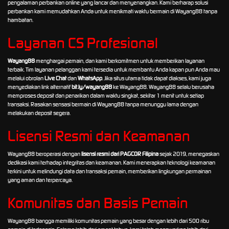
pengalaman perbankan online yang lancar dan menyenangkan. Kami berharap solusi
perbankan kami memudahkan Anda untuk menikmati waktu bermain di Wayang88 tanpa
hambatan.
Layanan CS Profesional
Wayang88
menghargai pemain, dan kami berkomitmen untuk memberikan layanan
terbaik. Tim layanan pelanggan kami tersedia untuk membantu Anda kapan pun Anda mau
melalui obrolan
Live Chat
dan
WhatsApp
. Jika situs utama tidak dapat diakses, kami juga
menyediakan link alternatif
bit.ly/wayang88
ke Wayang88. Wayang88 selalu berusaha
memproses deposit dan penarikan dalam waktu singkat, sekitar 1 menit untuk setiap
transaksi. Rasakan sensasi bermain di Wayang88 tanpa menunggu lama dengan
melakukan deposit segera.
Lisensi Resmi dan Keamanan
Wayang88 beroperasi dengan
lisensi resmi dari PAGCOR Filipina
sejak 2019, menegaskan
dedikasi kami terhadap integritas dan keamanan. Kami menerapkan teknologi keamanan
terkini untuk melindungi data dan transaksi pemain, memberikan lingkungan permainan
yang aman dan terpercaya.
Komunitas dan Basis Pemain
Wayang88 bangga memiliki komunitas pemain yang besar dengan lebih dari 500 ribu