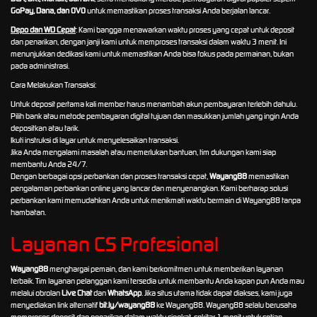
GoPay, Dana, dan OVO
untuk memastikan proses transaksi Anda berjalan lancar.
Depo dan WD Cepat
: Kami bangga menawarkan waktu proses yang cepat untuk deposit
dan penarikan, dengan janji kami untuk memproses transaksi dalam waktu 3 menit. Ini
menunjukkan dedikasi kami untuk memastikan Anda bisa fokus pada permainan, bukan
pada administrasi.
Cara Melakukan Transaksi:
Untuk deposit pertama kali member harus menambah akun pembayaran terlebih dahulu.
Pilih bank atau metode pembayaran digital tujuan dan masukkan jumlah yang ingin Anda
depositkan atau tarik.
Ikuti instruksi di layar untuk menyelesaikan transaksi.
Jika Anda mengalami masalah atau memerlukan bantuan, tim dukungan kami siap
membantu Anda 24/7.
Dengan berbagai opsi perbankan dan proses transaksi cepat,
Wayang88
memastikan
pengalaman perbankan online yang lancar dan menyenangkan. Kami berharap solusi
perbankan kami memudahkan Anda untuk menikmati waktu bermain di Wayang88 tanpa
hambatan.
Layanan CS Profesional
Wayang88
menghargai pemain, dan kami berkomitmen untuk memberikan layanan
terbaik. Tim layanan pelanggan kami tersedia untuk membantu Anda kapan pun Anda mau
melalui obrolan
Live Chat
dan
WhatsApp
. Jika situs utama tidak dapat diakses, kami juga
menyediakan link alternatif
bit.ly/wayang88
ke Wayang88. Wayang88 selalu berusaha
memproses deposit dan penarikan dalam waktu singkat, sekitar 1 menit untuk setiap