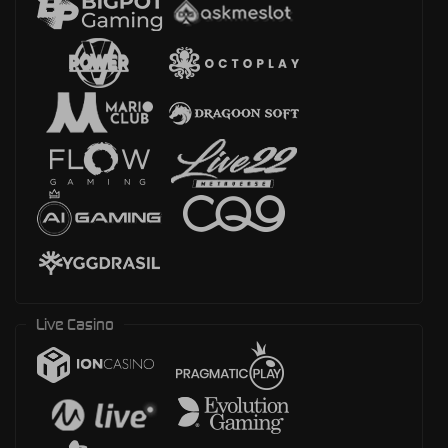
Live Casino