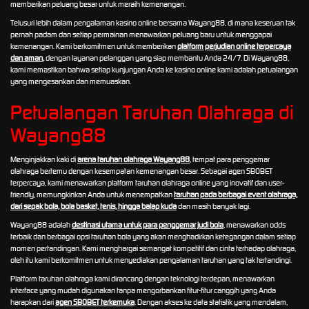
memberikan peluang besar untuk meraih kemenangan.
Telusuri lebih dalam pengalaman kasino online bersama Wayang88, di mana keseruan tak
pernah padam dan setiap permainan menawarkan peluang baru untuk menggapai
kemenangan. Kami berkomitmen untuk memberikan
platform perjudian online terpercaya
dan aman
,
dengan layanan pelanggan yang siap membantu Anda 24/7. Di Wayang88,
kami memastikan bahwa setiap kunjungan Anda ke kasino online kami adalah petualangan
yang mengesankan dan memuaskan.
Petualangan Taruhan Olahraga di
Wayang88
Menginjakkan kaki di
arena taruhan olahraga Wayang88
, tempat para penggemar
olahraga bertemu dengan kesempatan kemenangan besar. Sebagai agen SBOBET
terpercaya, kami menawarkan platform taruhan olahraga online yang inovatif dan user-
friendly, memungkinkan Anda untuk menempatkan
taruhan pada berbagai event olahraga,
dari sepak bola, bola basket, tenis, hingga balap kuda
dan masih banyak lagi.
Wayang88 adalah
destinasi utama untuk para penggemar judi bola
, menawarkan odds
terbaik dan berbagai opsi taruhan bola yang akan menghadirkan ketegangan dalam setiap
momen pertandingan. Kami menghargai semangat kompetitif dan cinta terhadap olahraga,
oleh itu kami berkomitmen untuk menyediakan pengalaman taruhan yang tak tertandingi.
Platform taruhan olahraga kami dirancang dengan teknologi terdepan, menawarkan
interface yang mudah digunakan tanpa mengorbankan fitur-fitur canggih yang Anda
harapkan dari
agen SBOBET terkemuka
. Dengan akses ke data statistik yang mendalam,