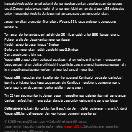
transaksi Anda adalah prioritas kami, dengan opsi perbankan yang beragam dan proses
cepat. Dengan solusi akses mudah di tengah pemblokiran nawala, Wayang88 selalu siap
untuk menyambut Anda ke dunia permainan yang seru dan menguntungkan.
Jangan lewatkan promo dan fitur terbaru Wayang88 khusus anda yang bergabung
sekarang.
Turnamen slot harian dengan hadiah total 30 milyar rupiah untuk 600 ribu pemenang.
Putaran gratis dan dapatkan kemenangan besar
Hadiah jackpot terbesar hingga 16 milyar
Bertarung menangkan hadiah ganda hingga 2,9 milyar
Dan banyak promo lainnya.
Wayang88 unggul dalam berbagai aspek permainan kasino online. Kami menawarkan
beragam permainan dari favorit klasik hingga rilis terbaru, memenuhi selera semua pemain.
Ini memastikan setiap momen bermain menjadi sangat menghibur.
Wayang88 mengutamakan keadilan dan transparansi. Kami patuh pada standar industri
igaming untuk menjaga kepercayaan pemain. Kami juga mendukung permainan yang
bertanggung jawab dan memberikan platform yang aman.
Tim CS kami siap membantu dengan cepat, memastikan pengalaman bermain yang lancar
dan bermanfaat. Kami menetapkan standar baru untuk kasino online yang luar biasa.
Daftar sekarang
, klaim Bonus Member Baru Anda, dan mulailah perjalanan menarik Anda di
Wayang88, tempat keseruan dan keuntungan bermain tanpa batas!
© 2026 wayang88resmi.com — Seluruh hak cipta dilindungi.
Layanan kami sebelumnya tersedia melalui
wayang88.io
. Seluruh layanan resmi kini
tersedia di wayang88resmi.com.