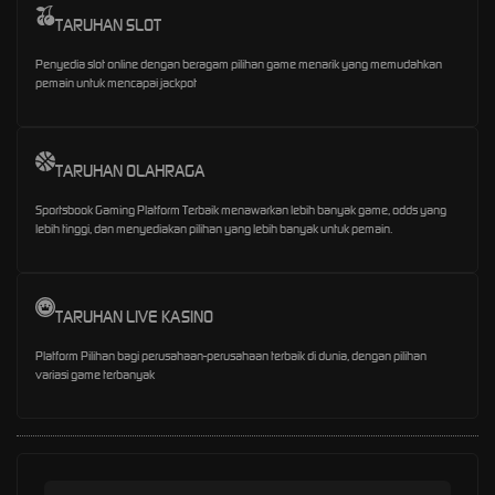
TARUHAN SLOT
Penyedia slot online dengan beragam pilihan game menarik yang memudahkan
pemain untuk mencapai jackpot
TARUHAN OLAHRAGA
Sportsbook Gaming Platform Terbaik menawarkan lebih banyak game, odds yang
lebih tinggi, dan menyediakan pilihan yang lebih banyak untuk pemain.
TARUHAN LIVE KASINO
Platform Pilihan bagi perusahaan-perusahaan terbaik di dunia, dengan pilihan
variasi game terbanyak