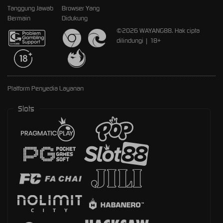
Tanggung Jawab
Browser Yang
Bermain
Didukung
©2026 WAYANG88. Hak cipta
dilindungi | 18+
Platform Penyedia Layanan
Slots