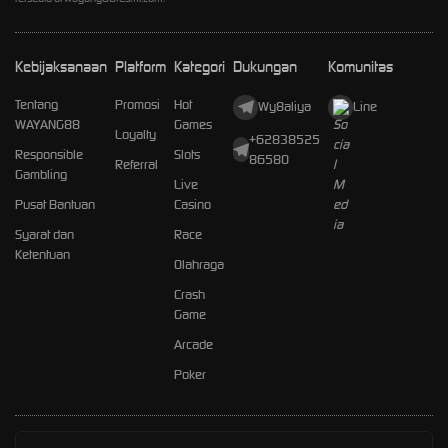
Kebijaksanaan
Platform
Kategori
Dukungan
Komunitas
Tentang
Promosi
Hot
Wy8aliya
Line
WAYANG88
Games
Loyalty
+62838525
Responsible
Slots
86580
Referral
Gambling
Live
Pusat Bantuan
Casino
Syarat dan
Race
Ketentuan
Olahraga
Crash
Game
Arcade
Poker