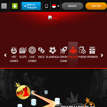
Main di
MASUK
DAFTAR
Telegram
HOT
SLOTS
LIVE
RACE
OLAHRAGA
CRASH
ARCADE
POKER
PROMOSI
GAMES
CASINO
GAME